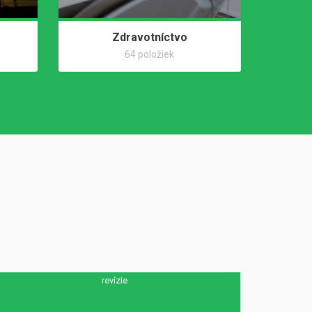
Zdravotníctvo
64 položiek
revízie