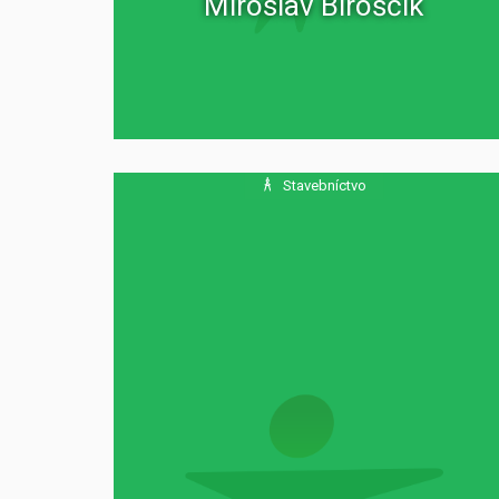
Miroslav Biroščík
Stavebníctvo