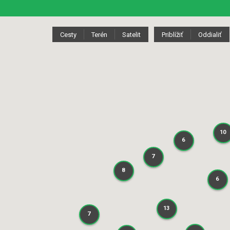
Cesty
Terén
Satelit
Priblížiť
Oddialiť
10
10
6
6
7
7
8
8
6
6
13
13
7
7