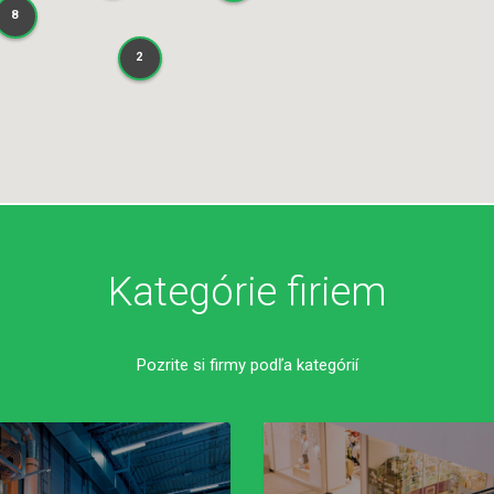
8
8
2
2
Kategórie firiem
Pozrite si firmy podľa kategórií