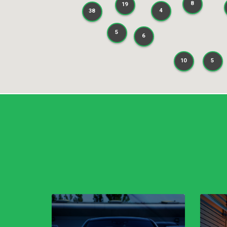
8
19
8
19
4
38
4
38
5
5
6
6
5
10
5
10