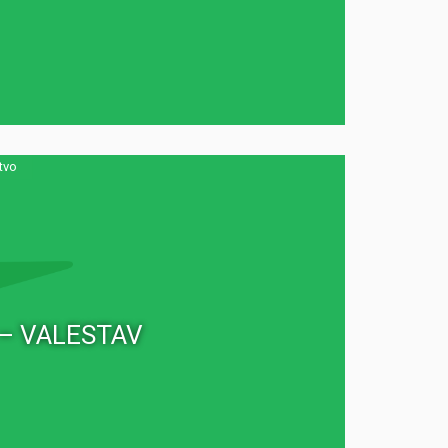
tvo
n – VALESTAV