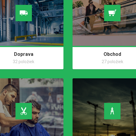
Doprava
Obchod
32 položiek
27 položiek