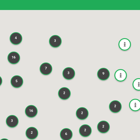
4
4
3
3
16
16
7
7
3
9
3
9
5
5
2
2
2
2
16
16
2
2
3
3
2
2
2
2
2
2
6
6