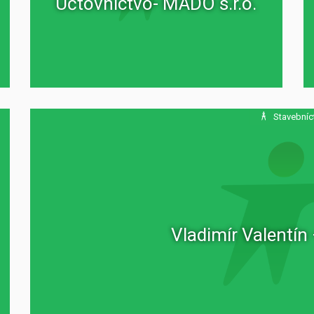
Účtovníctvo- MADO s.r.o.
Stavebníc
Vladimír Valentí