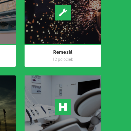
Remeslá
12 položiek