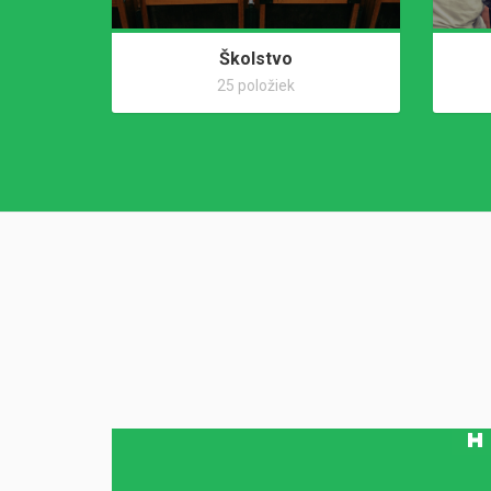
Školstvo
25 položiek