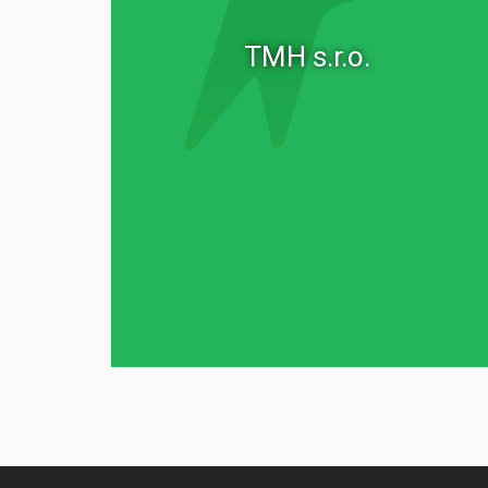
TMH s.r.o.