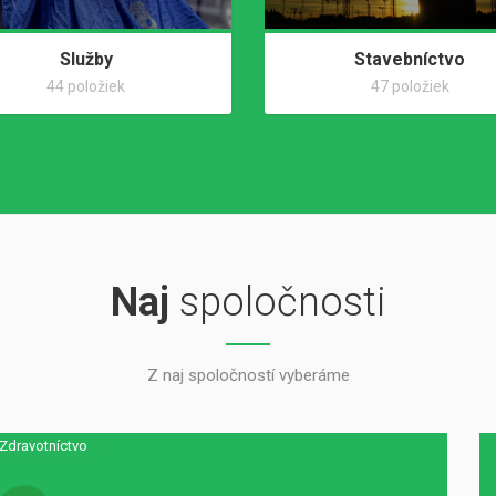
Služby
Stavebníctvo
44 položiek
47 položiek
Naj
spoločnosti
Z naj spoločností vyberáme
Zdravotníctvo