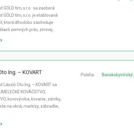
ť GOLD tím, s.r.o. sa zaoberá:
ť GOLD tím, s.r.o. je etablovaná
ť, ktorá dlhodobo zastrešuje
oblasti zemných prác, zimnej…
Oto Ing. – KOVART
Poloha
Banskobystrický 
ť László Oto Ing. – KOVART sa
 UMELECKÉ KOVÁČSTVO,
O, kovovýroba, kovanie, zámky,
eže na okná, markízy, zábradlie,