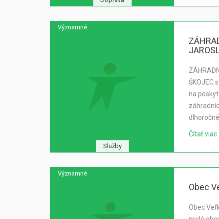
Významné
ZÁHRAD
JAROSL
ZÁHRADN
ŠKOJEC s
na posky
záhradníc
dlhoročné
Čítať viac
Služby
Významné
Obec Ve
Obec Veľk