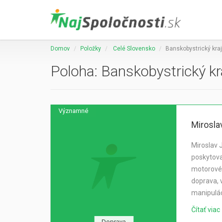
Domov
Položky
Celé Slovensko
Banskobystrický kraj
Poloha: Banskobystrický kr
Významné
Mirosla
Miroslav 
poskytova
motorovéh
doprava, 
manipulác
Čítať viac
Doprava