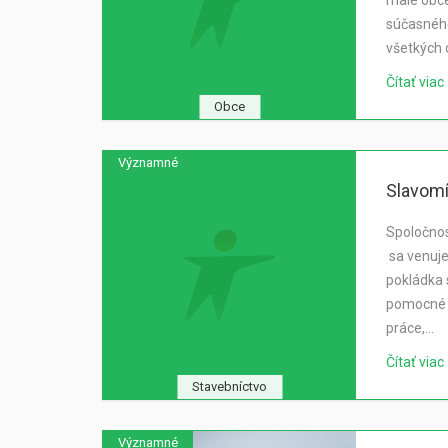
malé obce
súčasného
všetkých 
Čítať viac
Obce
Významné
Slavomí
Spoločno
sa venuje:
pokládka 
pomocné 
práce,…
Čítať viac
Stavebníctvo
Významné