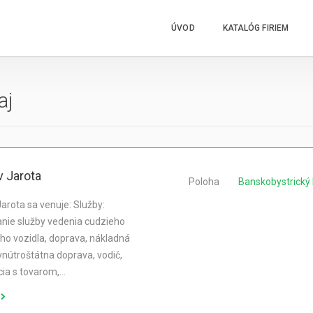
ÚVOD
KATALÓG FIRIEM
aj
v Jarota
Poloha
Banskobystrický 
Jarota sa venuje: Služby:
nie služby vedenia cudzieho
o vozidla, doprava, nákladná
vnútroštátna doprava, vodič,
ia s tovarom,…