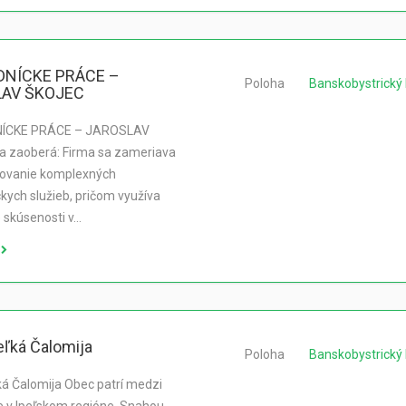
NÍCKE PRÁCE –
Poloha
Banskobystrický 
AV ŠKOJEC
ÍCKE PRÁCE – JAROSLAV
a zaoberá: Firma sa zameriava
tovanie komplexných
kych služieb, pričom využíva
 skúsenosti v…
ľká Čalomija
Poloha
Banskobystrický 
á Čalomija Obec patrí medzi