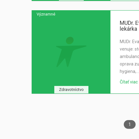
Významné
MUDr. E
lekárka
MUDr. Eva
venuje: s
ambulanci
oprava zu
hygiena,…
Čítať viac
Zdravotníctvo
1