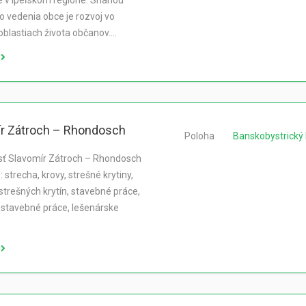
 v Ipeľskom regióne. Snahou
 vedenia obce je rozvoj vo
oblastiach života občanov.…
r Zátroch – Rhondosch
Poloha
Banskobystrický 
sť Slavomír Zátroch – Rhondosch
 strecha, krovy, strešné krytiny,
strešných krytín, stavebné práce,
stavebné práce, lešenárske