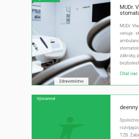
MUDr. V
stomat
MUDr. Vla
venuje: s
ambulanci
stomatolo
zákroky, 
bezboles
Čítať viac
Zdravotníctvo
Významné
deenny s
Spoločnos
rozvíjajúc
TZB. Zab