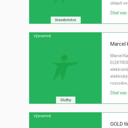
oblasti v
Čítať viac
Stavebníctvo
Významné
Marcel 
Marcel Ka
ELEKTRO
elektroinš
elektrick
rozvodov, 
Čítať viac
Služby
Významné
GOLD tím