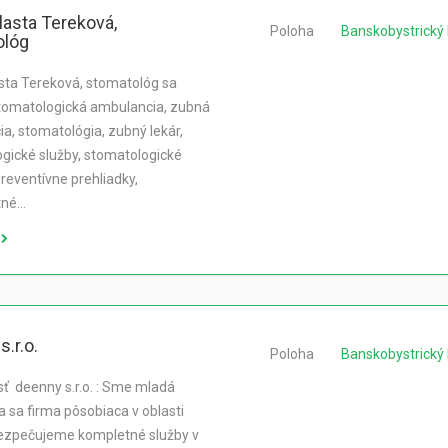
lasta Tereková,
Poloha
Banskobystrický 
ológ
sta Tereková, stomatológ sa
tomatologická ambulancia, zubná
a, stomatológia, zubný lekár,
gické služby, stomatologické
preventívne prehliadky,
tné…
.r.o.
Poloha
Banskobystrický 
ť deenny s.r.o. : Sme mladá
a sa firma pôsobiaca v oblasti
ezpečujeme kompletné služby v