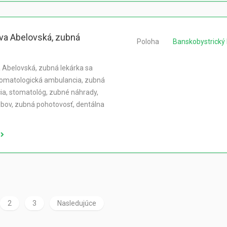
va Abelovská, zubná
Poloha
Banskobystrický 
 Abelovská, zubná lekárka sa
tomatologická ambulancia, zubná
a, stomatológ, zubné náhrady,
bov, zubná pohotovosť, dentálna
2
3
Nasledujúce