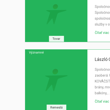
Spoločnos
Spoločnos
spoločnos
služby v 
Čítať viac
Tovar
Významné
László 
Spoločnos
zaoberá:
KOVÁČSTV
brány, mr
balkóny,…
Čítať viac
Remeslá