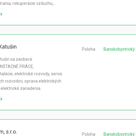
etrania, rekuperácie vzduchu,…
Katušin
Poloha
Banskobystrický 
tušin sa zaoberá:
INŠTAČNÉ PRÁCE,
talácie, elektrické rozvody, servis
ých rozvodov, oprava elektrických
elektrické zariadenia.
, s.r.o.
Poloha
Banskobystrický 