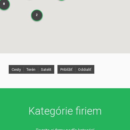
8
8
2
2
Cesty
Terén
Satelit
Priblížiť
Oddialiť
Kategórie firiem