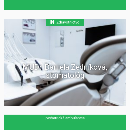
Zdravotníctvo
MUDr. Daniela Zedníková,
stomatológ
pediatrická ambulancia