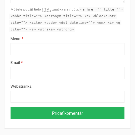
Môžete použiť tieto
HTML
značky a atribúty:
<a href="" title="">
<abbr title=""> <acronym title=""> <b> <blockquote
cite=""> <cite> <code> <del datetime=""> <em> <i> <q
cite=""> <s> <strike> <strong>
Meno
*
Email
*
Webstránka