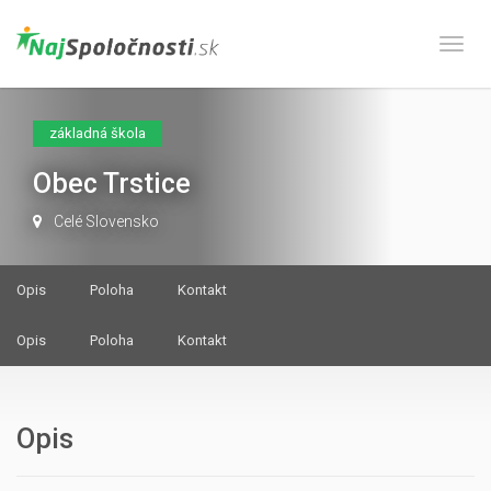
Prepn
základná škola
Obec Trstice
Celé Slovensko
Opis
Poloha
Kontakt
Opis
Poloha
Kontakt
Opis